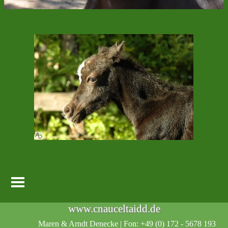
Menü überspringen
www.cnauceltaidd.de
Maren & Arndt Denecke |
Fon: +49 (0) 172 - 5678 193