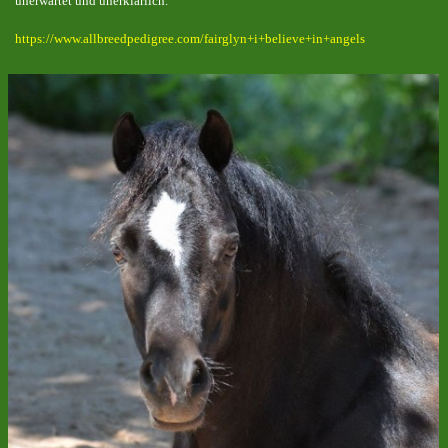
unerwartet und unerklärlich.
https://www.allbreedpedigree.com/fairglyn+i+believe+in+angels